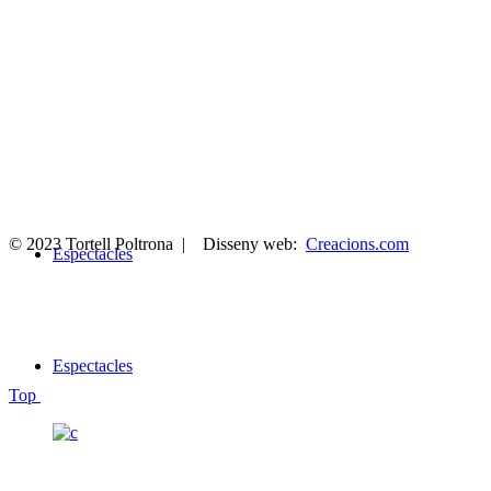
© 2023 Tortell Poltrona | Disseny web:
Creacions.com
Espectacles
Espectacles
Top
SAY HELLO!