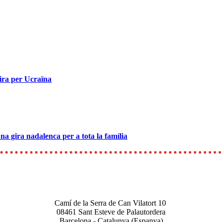
gira per Ucraïna
na gira nadalenca per a tota la família
Camí de la Serra de Can Vilatort 10
08461
Sant Esteve de Palautordera
Barcelona - Catalunya (Espanya)