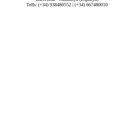
Telfs: (+34) 938480552 | (+34) 667480010