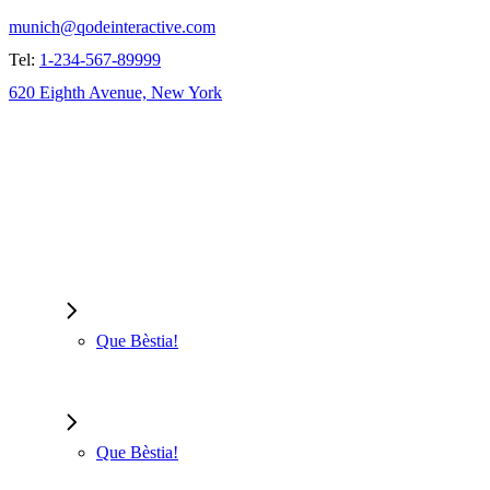
munich@qodeinteractive.com
Tel:
1-234-567-89999
620 Eighth Avenue, New York
Que Bèstia!
Que Bèstia!