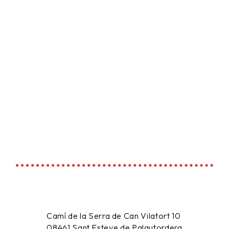
Camí de la Serra de Can Vilatort 10
08461
Sant Esteve de Palautordera