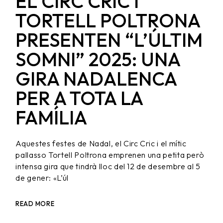
EL CIRC CRIC I
TORTELL POLTRONA
PRESENTEN “L’ÚLTIM
SOMNI” 2025: UNA
GIRA NADALENCA
PER A TOTA LA
FAMÍLIA
Aquestes festes de Nadal, el Circ Cric i el mític
pallasso Tortell Poltrona emprenen una petita però
intensa gira que tindrà lloc del 12 de desembre al 5
de gener: «L’úl
READ MORE