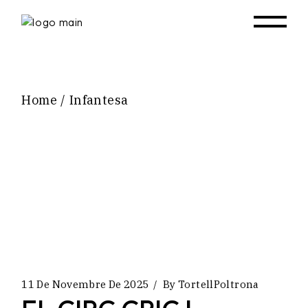
Skip
to
the
content
Home
Infantesa
11 De Novembre De 2025
By
TortellPoltrona