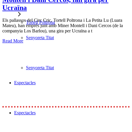
Ucraïna
Els pallassos del Circ Cric, Tortell Poltrona i La Petita Lu (Luara
Tortell Poltrona
Mateu), han emprès junt amb Miner Montell i Dani Cercos (de la
companyia Los Barlou), una gira per Ucraïna a t
Senyoreta Titat
Read More
Senyoreta Titat
Espectacles
Espectacles