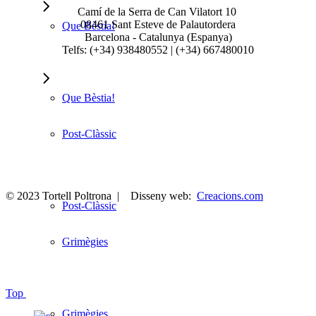
Camí de la Serra de Can Vilatort 10
08461
Sant Esteve de Palautordera
Que Bèstia!
Barcelona - Catalunya (Espanya)
Telfs: (+34) 938480552 | (+34) 667480010
Que Bèstia!
Post-Clàssic
© 2023 Tortell Poltrona | Disseny web:
Creacions.com
Post-Clàssic
Grimègies
Top
Grimègies