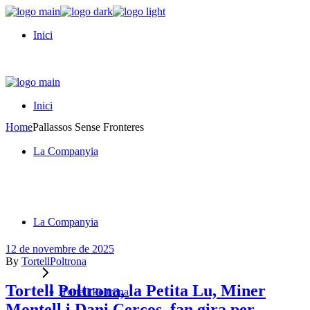
Skip
to
Inici
the
content
Inici
Home
Pallassos Sense Fronteres
La Companyia
La Companyia
12 de novembre de 2025
By
TortellPoltrona
Tortell Poltrona, la Petita Lu, Miner
Tortell Poltrona
Montell i Dani Cercos, fan gira per