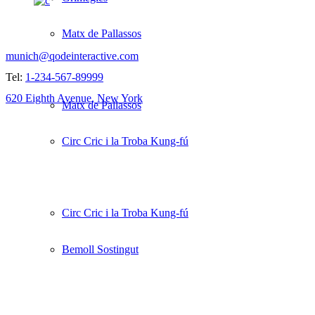
SAY HELLO!
Matx de Pallassos
munich@qodeinteractive.com
Tel:
1-234-567-89999
620 Eighth Avenue, New York
Matx de Pallassos
Circ Cric i la Troba Kung-fú
Circ Cric i la Troba Kung-fú
Bemoll Sostingut