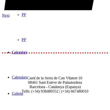
Bemoll Sostingut
PP
Next
PP
Calendari
Calendari
Camí de la Serra de Can Vilatort 10
08461
Sant Esteve de Palautordera
Barcelona - Catalunya (Espanya)
Telfs: (+34) 938480552 | (+34) 667480010
Galeria