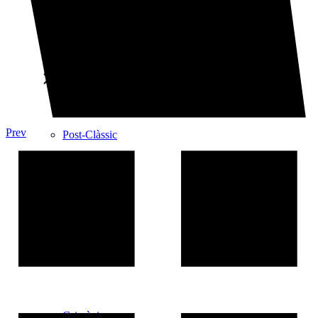
Que Bèstia!
Que Bèstia!
Prev
Post-Clàssic
Post-Clàssic
Grimègies
Grimègies