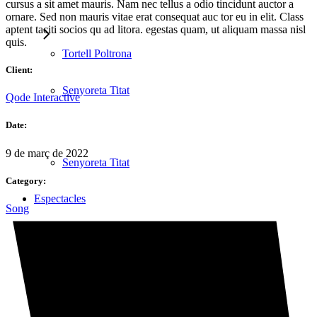
cursus a sit amet mauris. Nam nec tellus a odio tincidunt auctor a
ornare. Sed non mauris vitae erat consequat auc tor eu in elit. Class
aptent taciti socios qu ad litora. egestas quam, ut aliquam massa nisl
quis.
Tortell Poltrona
Client:
Senyoreta Titat
Qode Interactive
Date:
9 de març de 2022
Senyoreta Titat
Category:
Espectacles
Song
Espectacles