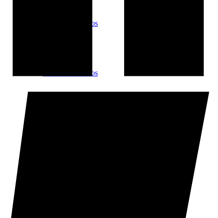
Matx de Pallassos
Matx de Pallassos
Circ Cric i la Troba Kung-fú
Circ Cric i la Troba Kung-fú
Bemoll Sostingut