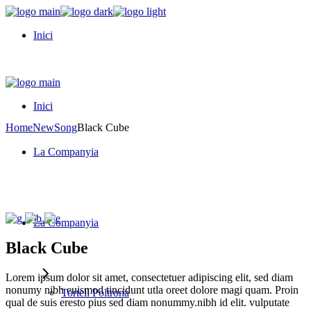
Skip
to
Inici
the
content
Inici
Home
New
Song
Black Cube
La Companyia
La Companyia
Black
Cube
Lorem ipsum dolor sit amet, consectetuer adipiscing elit, sed diam
nonumy nibh euismod tincidunt utla oreet dolore magi quam. Proin
Tortell Poltrona
qual de suis eresto pius sed diam nonummy.nibh id elit. vulputate