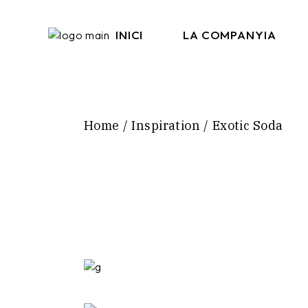
Skip
to
the
INICI
LA COMPANYIA
content
Tortell Poltrona
Senyoreta Titat
Home
Inspiration
Exotic Soda