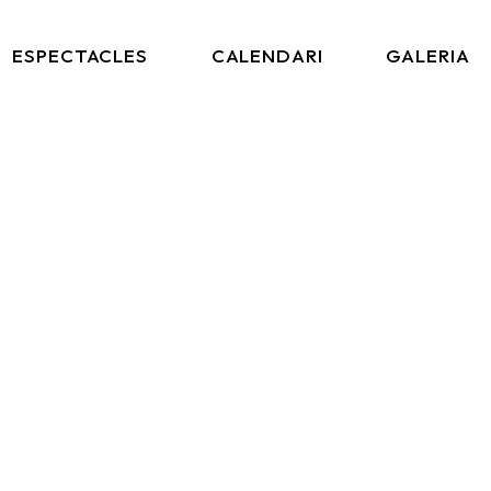
ESPECTACLES
CALENDARI
GALERIA
Que Bèstia!
Post-Clàssic
Grimègies
Matx De Pallassos
Circ Cric I La Troba
Kung-Fú
Bemoll Sostingut
PP