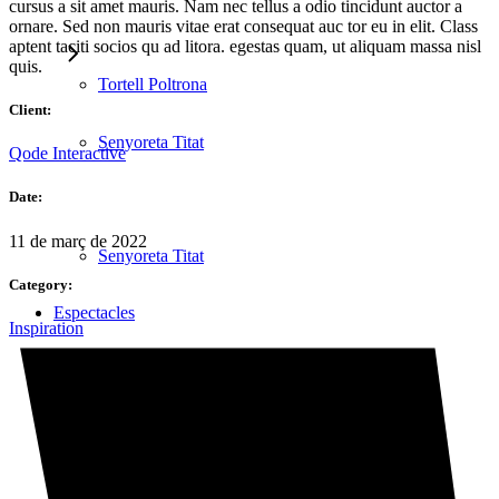
cursus a sit amet mauris. Nam nec tellus a odio tincidunt auctor a
ornare. Sed non mauris vitae erat consequat auc tor eu in elit. Class
aptent taciti socios qu ad litora. egestas quam, ut aliquam massa nisl
quis.
Tortell Poltrona
Client:
Senyoreta Titat
Qode Interactive
Date:
11 de març de 2022
Senyoreta Titat
Category:
Espectacles
Inspiration
Espectacles