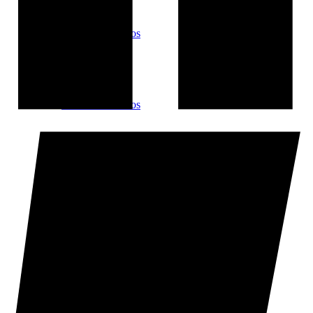
Matx de Pallassos
Matx de Pallassos
Circ Cric i la Troba Kung-fú
Circ Cric i la Troba Kung-fú
Bemoll Sostingut