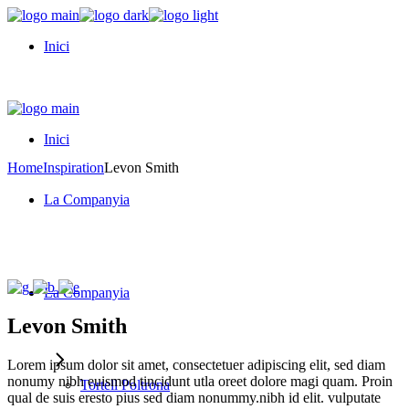
Skip
to
Inici
the
content
Inici
Home
Inspiration
Levon Smith
La Companyia
La Companyia
Levon
Smith
Lorem ipsum dolor sit amet, consectetuer adipiscing elit, sed diam
nonumy nibh euismod tincidunt utla oreet dolore magi quam. Proin
Tortell Poltrona
qual de suis eresto pius sed diam nonummy.nibh id elit. vulputate