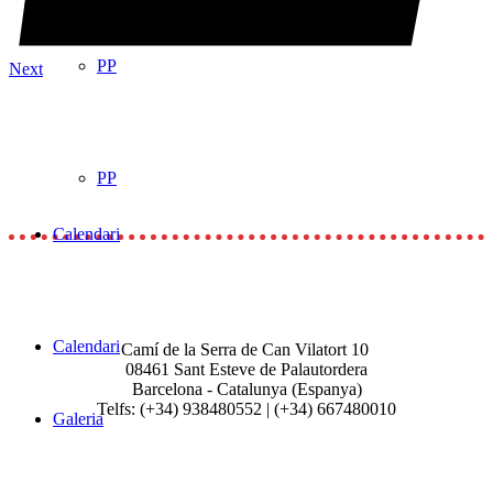
Bemoll Sostingut
PP
Next
PP
Calendari
Calendari
Camí de la Serra de Can Vilatort 10
08461
Sant Esteve de Palautordera
Barcelona - Catalunya (Espanya)
Telfs: (+34) 938480552 | (+34) 667480010
Galeria