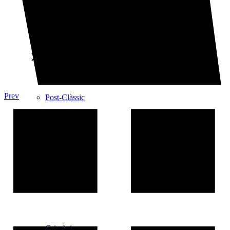
Que Bèstia!
Que Bèstia!
Prev
Post-Clàssic
Post-Clàssic
Grimègies
Grimègies