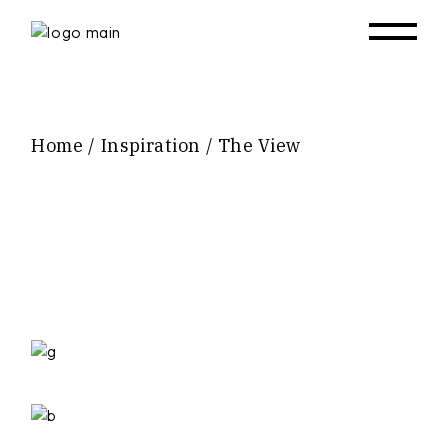
Skip
to
the
content
Home
Inspiration
The View