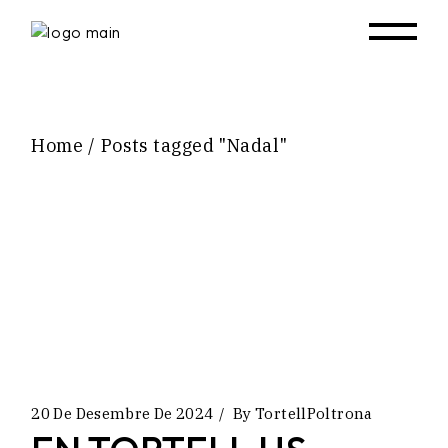
Skip
to
the
content
Home
Posts tagged "Nadal"
20 De Desembre De 2024
By
TortellPoltrona