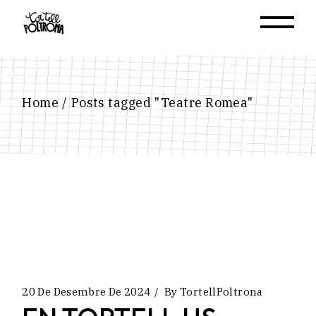
Skip
to
the
content
Home
Posts tagged "Teatre Romea"
20 De Desembre De 2024
By
TortellPoltrona