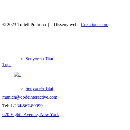
© 2023 Tortell Poltrona | Disseny web:
Creacions.com
Senyoreta Titat
Top
SAY HELLO!
Senyoreta Titat
munich@qodeinteractive.com
Tel:
1-234-567-89999
620 Eighth Avenue, New York