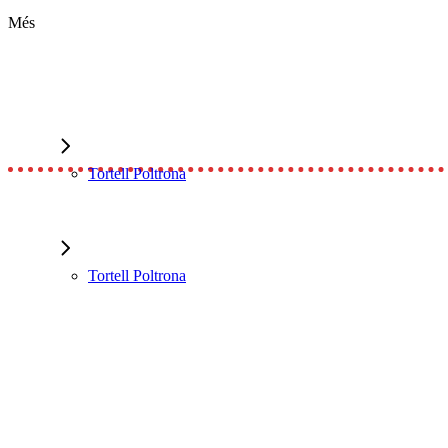
Més
Tortell Poltrona
Tortell Poltrona