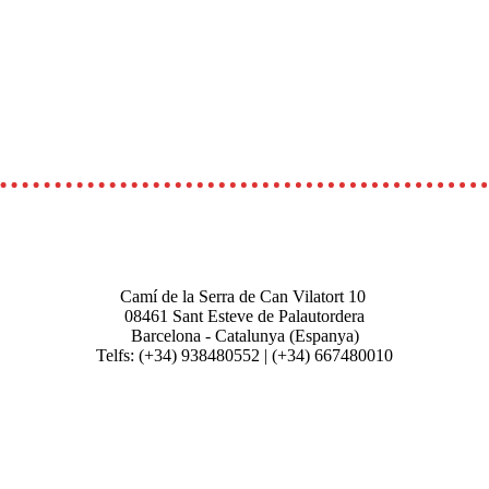
Camí de la Serra de Can Vilatort 10
08461
Sant Esteve de Palautordera
Barcelona - Catalunya (Espanya)
Telfs: (+34) 938480552 | (+34) 667480010