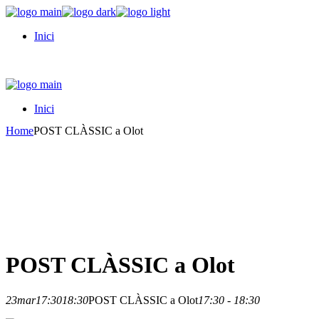
Skip
to
Inici
the
content
Inici
Home
POST CLÀSSIC a Olot
POST CLÀSSIC a Olot
23
mar
17:30
18:30
POST CLÀSSIC a Olot
17:30 - 18:30