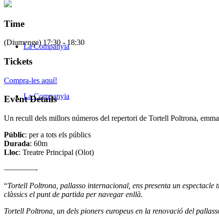
Time
(Diumenge) 17:30 - 18:30
La Companyia
Tickets
Compra-les aquí!
La Companyia
Event Details
Un recull dels millors números del repertori de Tortell Poltrona, emmar
Públic
: per a tots els públics
Durada
: 60m
Lloc
: Treatre Principal (Olot)
————-
“
Tortell Poltrona, pallasso internacional, ens presenta un espectacle t
clàssics el punt de partida per navegar enllà
.
Tortell Poltrona, un dels pioners europeus en la renovació del pallass