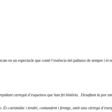
cats en un espectacle que conté l’essència del pallasso de sempre i el r
repidant carregat d’esquetxos que han fet història. Desafiant la por amb
o. És carismàtic i tendre, contundent i ferotge, amb una càrrega d’ener