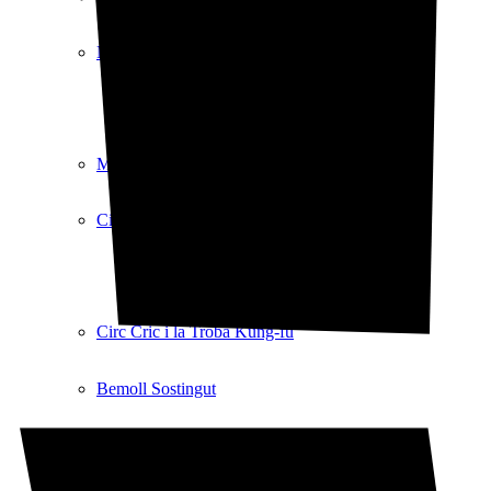
Matx de Pallassos
Matx de Pallassos
Circ Cric i la Troba Kung-fú
Circ Cric i la Troba Kung-fú
Bemoll Sostingut