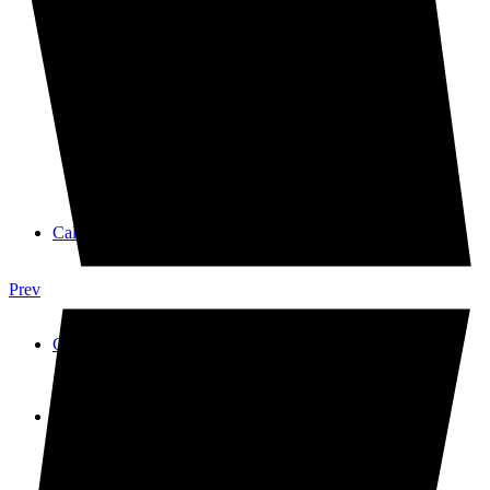
Bemoll Sostingut
PP
PP
Calendari
Prev
Calendari
Galeria