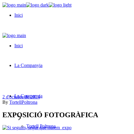
Skip
to
Inici
the
content
Inici
La Companyia
La Companyia
2 d'octubre de 2014
By
TortellPoltrona
EXPOSICIÓ FOTOGRÀFICA
Tortell Poltrona