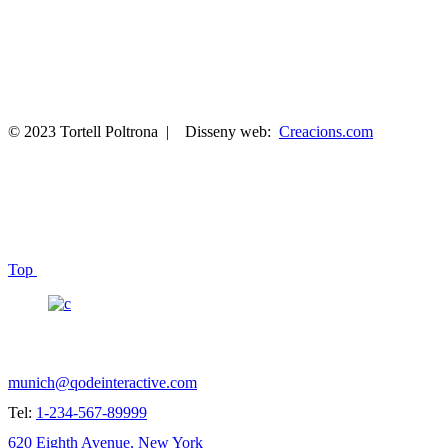
© 2023 Tortell Poltrona | Disseny web:
Creacions.com
Top
SAY HELLO!
munich@qodeinteractive.com
Tel:
1-234-567-89999
620 Eighth Avenue, New York