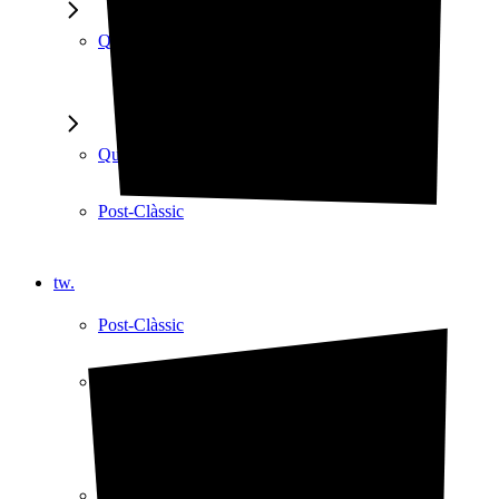
Que Bèstia!
Que Bèstia!
Post-Clàssic
tw.
Post-Clàssic
Grimègies
Grimègies