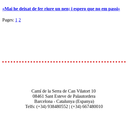
«Mai he deixat de fer riure un nen; i espero que no em passi»
Pages:
1
2
Camí de la Serra de Can Vilatort 10
08461
Sant Esteve de Palautordera
Barcelona - Catalunya (Espanya)
Telfs: (+34) 938480552 | (+34) 667480010