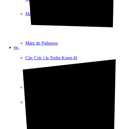
Matx de Pallassos
Matx de Pallassos
tw.
Circ Cric i la Troba Kung-fú
Circ Cric i la Troba Kung-fú
Bemoll Sostingut