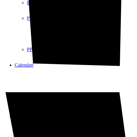
Bemoll Sostingut
PP
PP
Calendari
Calendari
Galeria