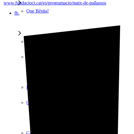
www.fundacioct.cat/es/programacio/matx-de-pallassos
Que Bèstia!
fb.
Que Bèstia!
Post-Clàssic
Post-Clàssic
Grimègies
Grimègies