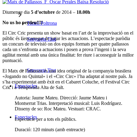
Diumenge dia
5 d’octubre
de 2014 –
18.00h
No us ho perdeu!!!!
Tortell Poltrona
El Circ Cric presenta un show basat en l’art de la improvisació on el
públic és l’encarregat de jutjar les actuacions. L’espectacle paròdia
Senyoreta Titat
un concurs de televisió on dos equips formats per quatre pallassos
cada un s’enfronta a actuacions i posen a prova l’ingeni i la seva
agilitat mental amb una única finalitat: fer riure i aconseguir la millor
puntuació.
Senyoreta Titat
El Matx de Pallassos és una idea original de la companyia brasilera
«Jogando no Quintal» i el «Circ Circ» l’ha adaptat al nostre país. Ja
s’ha experimentat amb èxit en el Cabaret Coluche, el Festival Circ
Espectacles
Cric i a Temporada Alta de Salt.
Autoria: Jaume Mateu. Direcció: Jaume Mateu i
Montserrat Trias. Interpretació musical: Luis Rodríguez.
Disseny de so: Roc Mateu. Vestuari: CRAC.
Espectacles
Espectacle per a tots els públics.
Duració: 120 minuts (amb entreacte)