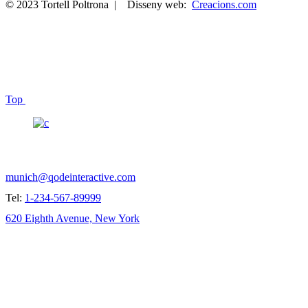
© 2023 Tortell Poltrona | Disseny web:
Creacions.com
Top
SAY HELLO!
munich@qodeinteractive.com
Tel:
1-234-567-89999
620 Eighth Avenue, New York