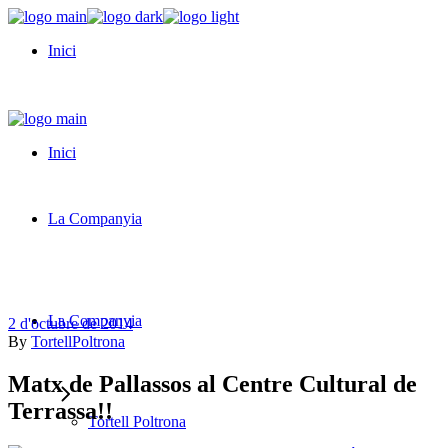
Skip
to
Inici
the
content
Inici
La Companyia
La Companyia
2 d'octubre de 2014
By
TortellPoltrona
Matx de Pallassos al Centre Cultural de
Terrassa!!
Tortell Poltrona