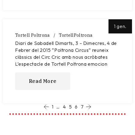
1 gen.
Tortell Poltrona
TortellPoltrona
Diari de Sabadell Dimarts, 3 – Dimecres, 4 de
Febrer del 2015 “Poltrona Circus” reuneix
clàssics del Circ Cric amb nous acròbates
L’espectacle de Tortell Poltrona emocion
Read More
1
…
4
5
6
7