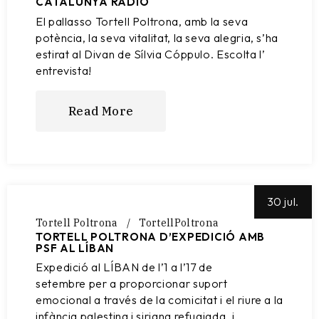
CATALUNYA RADIO
El pallasso Tortell Poltrona, amb la seva
potència, la seva vitalitat, la seva alegria, s’ha
estirat al Divan de Sílvia Cóppulo. Escolta l’
entrevista!
Read More
30 jul.
Tortell Poltrona
TortellPoltrona
TORTELL POLTRONA D’EXPEDICIÓ AMB
PSF AL LÍBAN
Expedició al LÍBAN de l’1 a l’17 de
setembre per a proporcionar suport
emocional a través de la comicitat i el riure a la
infància palestina i siriana refugiada, i