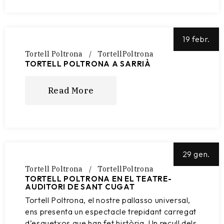
19 febr.
Tortell Poltrona
TortellPoltrona
TORTELL POLTRONA A SARRIÀ
Read More
29 gen.
Tortell Poltrona
TortellPoltrona
TORTELL POLTRONA EN EL TEATRE-
AUDITORI DE SANT CUGAT
Tortell Poltrona, el nostre pallasso universal,
ens presenta un espectacle trepidant carregat
d’esquetxos que han fet història. Un recull dels